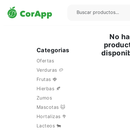
No h
produc
Categorias
disponi
Ofertas
Verduras 🥔
Frutas 🍓
Hierbas 🍂
Zumos
Mascotas 🐱
Hortalizas 🥦
Lacteos 🐄