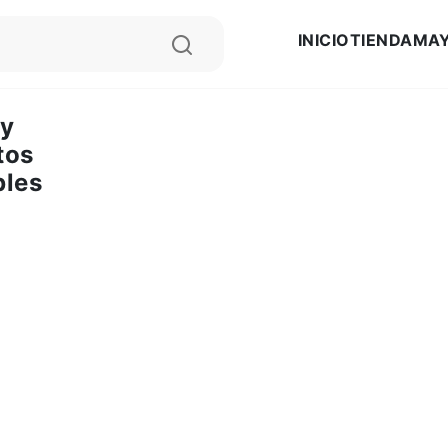
INICIO
TIENDA
MAY
ay
tos
bles